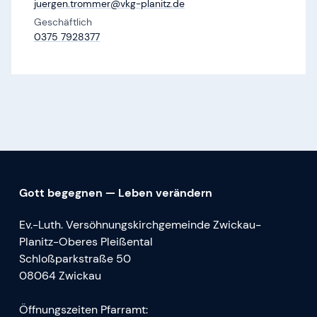
juergen.​trommer@​vkg-planitz.​de
Geschäftlich
0375 7928377
Gott begegnen — Leben verändern
Ev.-Luth. Versöhnungskirchgemeinde Zwickau-
Planitz-Oberes Pleißental
Schloßparkstraße 50
08064 Zwickau
Öffnungszeiten Pfarramt: