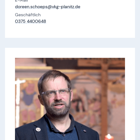
E-Mail
doreen.​schoeps@​vkg-planitz.​de
Geschäftlich
0375 4400648